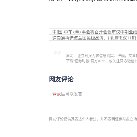
中{国}中车<董>事会将召开会议审议中期业
速卖通再造波兰国民级品牌：{I}LI!FE双1
声明：证券时报力求信息真实、准确，文章
下载“证券时报”官方APP，或关注官方微
网友评论
登录
后可以发言
网友评论仅供其表达个人看法，并不表明证券时报立场