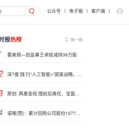
公众号
电子报
客户端
时报
热榜
换一换
蕾奥规—划监事王卓娃减持36万股
深?度‘践’行“人工智能+”国家战略，佳讯飞鸿以创新实践擘画智能未来
原创: 两基金经;理前后离任，宝盈基金留不住人才？
诺唯{赞}：累计回购公司股份127703股