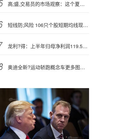
高;盛,交易员的市场观察：这个夏天真正的主角是中国股市
短线防;风险 106只个股短期均线现死叉
龙利?得：上半年归母净利润119.58万元，同比下降69.52%
奥迪全新?运动轿跑概念车更多图片曝光，极简设计预示品牌未来风格