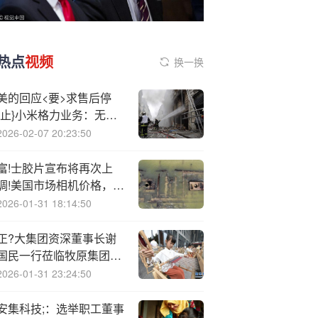
热点
视频
换一换
美的回应<要>求售后停
{止}小米格力业务：无强
制排他性行为
2026-02-07 20:23:50
富!士胶片宣布将再次上
调!美国市场相机价格，距
上次最高涨 800 美元仅两
2026-01-31 18:14:50
周
正?大集团资深董事长谢
国民一行莅临牧原集团参
观交流
2026-01-31 23:24:50
安集科技;：选举职工董事