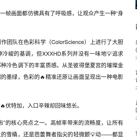
一帧画面都仿佛具有了呼吸感，让观众产生一种“身
队在色彩科学（ColorScience）上进行了大胆
冷峻的基调，但XXXHD系列并没有一味地💡追求
那种冷色调下的丰富质感。从圣彼得堡夏宫的璀璨金
的墨绿，色彩的🔥精准还原让画面呈现出一种电影
🔥伏特加，入口辛辣却回味悠长。
发布”的核心亮点之一。高帧率带来的流畅度，让所有
的雪橇，还是芭蕾舞者指尖的轻微颤💡动——都显