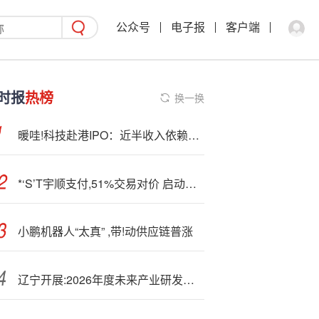
公众号
电子报
客户端
时报
热榜
换一换
暖哇!科技赴港IPO：近半收入依赖大股东 3年半累计亏超7亿元
*‘S’T宇顺支付,51%交易对价 启动并表迈出并购关键一步
小鹏机器人“太真” ,带!动供应链普涨
辽宁开展:2026年度未来产业研发计划项目申报工作