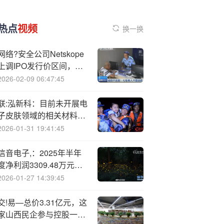
热点
视频
换一换
网络?安全公司Netskope
上调IPO发行价区间，目
标估值73亿美元
2026-02-09 06:47:45
联:泓新科：目前未开展电
子皮肤领域的相关材料研
发
2026-01-31 19:41:45
信音电子,：2025年半年
度净利润3309.48万元，
同比下降10.98%
2026-01-27 14:39:45
交!易—总价3.31亿元，这
家山西民企参与控股一