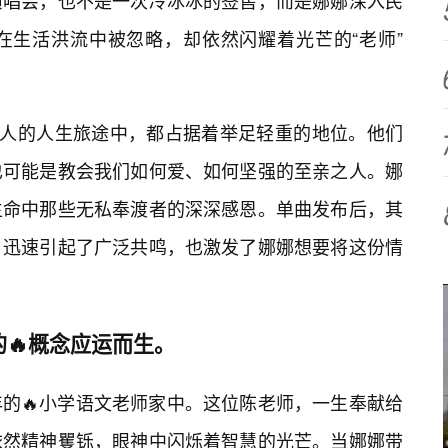
演唱会，也不是一次冷冰冰的签售，而是娜娜深入民
在生活洪流中被忽略，却依然闪耀着光芒的“老师”
个人的人生旅途中，都占据着举足轻重的地位。他们
也可能是教会我们如何爱、如何坚强的至亲之人。娜
生命中那些无私奉渡者的深深感恩。单曲发布后，其
，迅速引起了广泛共鸣，也激发了娜娜想要将这份情
的🔥概念应运而生。
的🔥小学语文老师家中。这位陈老师，一生奉献给
依然精神矍铄，眼神中闪烁着智慧的光芒。当娜娜带