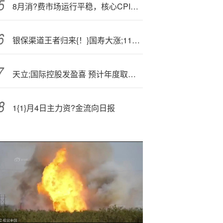
8月消?费市场运行平稳，核心CPI同比涨幅连续第4个月扩大
银保渠道王者归来{！}国寿大涨;111%太保增长96%，五大上市险企抢占银保制高点平均增速达57%
天立;国际控股发盈喜 预计年度取得溢利约6.5亿元同比增长约17%
1{1}月4日主力资?金流向日报