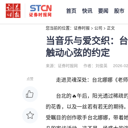
首页
快讯
要闻
股市
您当前的位置：
证券时报
>
公司
>
正文
当音乐与爱交织：台
触动心弦的约定
来源：证券时报网
作者：刘俊英
2026-02
走进灵魂深处：台北娜娜《老师
点赞
台北的🔥午后，阳光透过稀疏
的花香，以及一丝若有若无的期待
受瞩目的创作歌手台北娜娜，带着